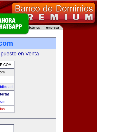
.com
 puesto en Venta
DE.COM
com
blicidad
ferta!
com
tas