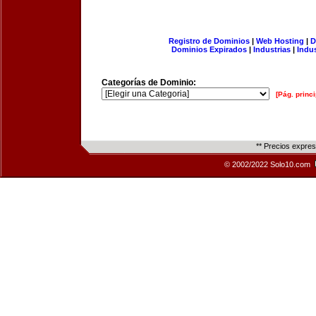
Registro de Dominios
|
Web Hosting
|
D
Dominios Expirados
|
Industrias
|
Indu
Categorías de Dominio:
[Pág. princi
** Precios expre
© 2002/2022 Solo10.com