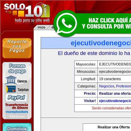
ejecutivodenegoc
El dueño de este dominio lo ha
Mayusculas:
EJECUTIVODENEG
Minusculas:
ejecutivodenegocio
Longitud:
19 caracteres
Categorias:
Negocios
,
Profesio
Precio:
Realizar una oferta
Visitar!
ejecutivodenegoci
Serán consideradas ofer
Realizar una Oferta