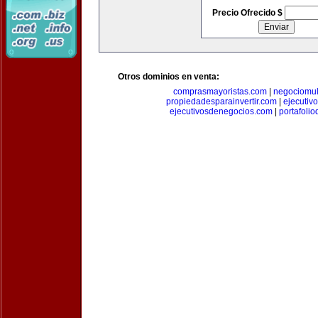
Precio Ofrecido $
Otros dominios en venta:
comprasmayoristas.com
|
negociomul
propiedadesparainvertir.com
|
ejecutiv
ejecutivosdenegocios.com
|
portafoli