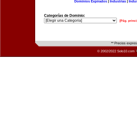
Dominios Expirados
|
Industrias
|
Indu
Categorías de Dominio:
[Pág. princi
** Precios expre
© 2002/2022 Solo10.com