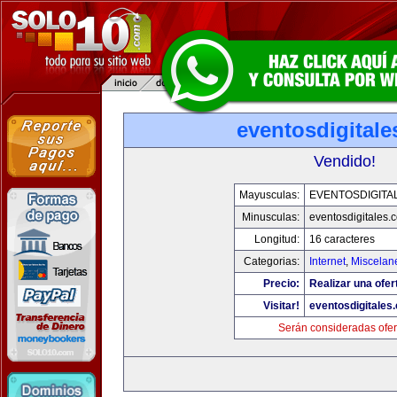
eventosdigital
Vendido!
Mayusculas:
EVENTOSDIGITA
Minusculas:
eventosdigitales.
Longitud:
16 caracteres
Categorias:
Internet
,
Miscelane
Precio:
Realizar una ofer
Visitar!
eventosdigitales
Serán consideradas ofer