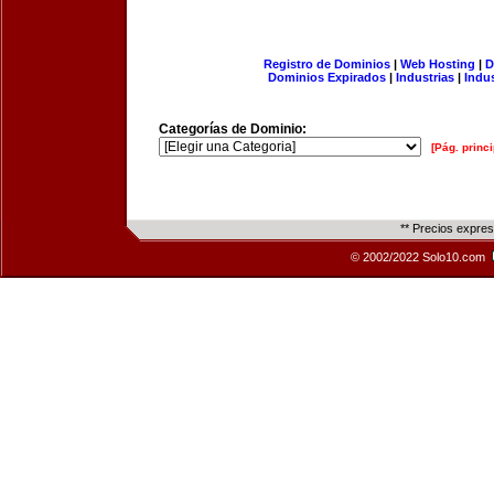
Registro de Dominios
|
Web Hosting
|
D
Dominios Expirados
|
Industrias
|
Indu
Categorías de Dominio:
[Pág. princi
** Precios expre
© 2002/2022 Solo10.com