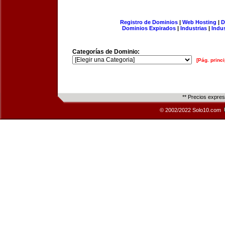
Registro de Dominios
|
Web Hosting
|
D
Dominios Expirados
|
Industrias
|
Indu
Categorías de Dominio:
[Pág. princi
** Precios expre
© 2002/2022 Solo10.com