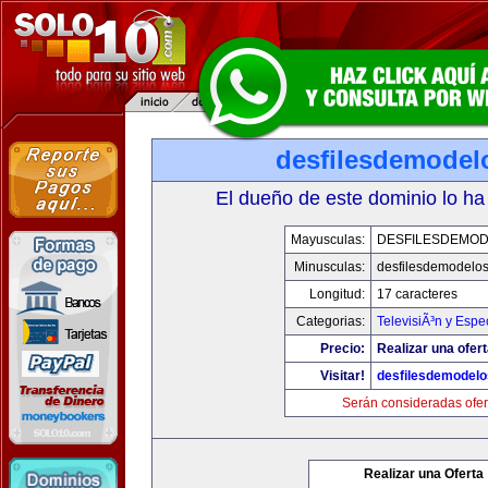
desfilesdemodel
El dueño de este dominio lo ha
Mayusculas:
DESFILESDEMO
Minusculas:
desfilesdemodelo
Longitud:
17 caracteres
Categorias:
TelevisiÃ³n y Espe
Precio:
Realizar una ofert
Visitar!
desfilesdemodel
Serán consideradas ofer
Realizar una Oferta