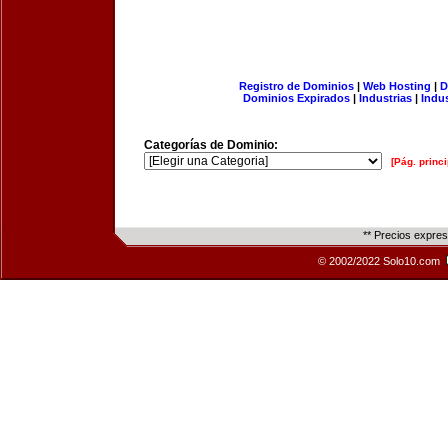
Registro de Dominios
|
Web Hosting
|
D
Dominios Expirados
|
Industrias
|
Indu
Categorías de Dominio:
[Pág. princi
** Precios expre
© 2002/2022 Solo10.com