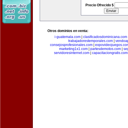
Precio Ofrecido $
Otros dominios en venta:
i-guatemala.com
|
clasificadosdominicana.com
trabajadorestemporales.com
|
vendoa
consejosprofesionales.com
|
expovideojuegos.co
marketing1x1.com
|
partesdemotos.com
|
se
servidoresinternet.com
|
capacitaciongratis.com