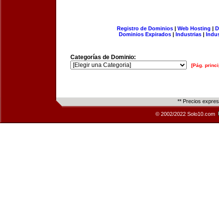
Registro de Dominios
|
Web Hosting
|
D
Dominios Expirados
|
Industrias
|
Indu
Categorías de Dominio:
[Pág. princi
** Precios expre
© 2002/2022 Solo10.com