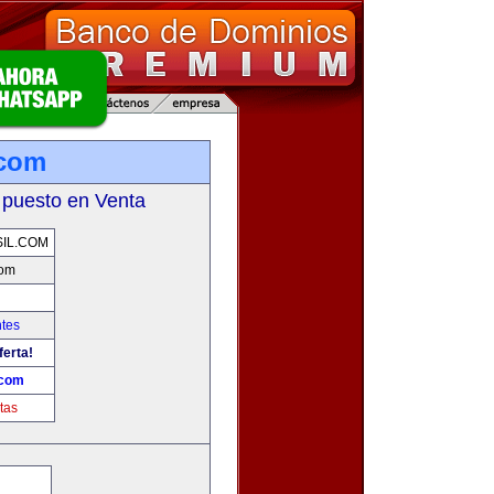
.com
 puesto en Venta
IL.COM
com
tes
ferta!
.com
tas