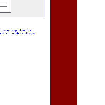
m
|
marcasargentina.com
|
etin.com
|
e-laboratorio.com
|