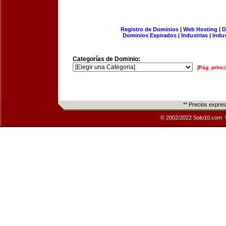
Registro de Dominios
|
Web Hosting
|
D
Dominios Expirados
|
Industrias
|
Indu
Categorías de Dominio:
[Pág. princi
** Precios expre
© 2002/2022 Solo10.com