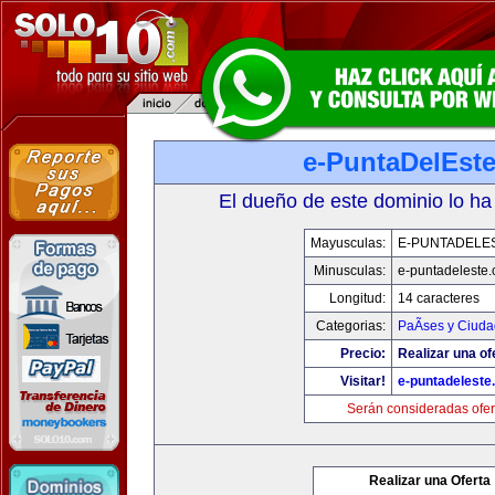
e-PuntaDelEst
El dueño de este dominio lo ha
Mayusculas:
E-PUNTADELE
Minusculas:
e-puntadeleste
Longitud:
14 caracteres
Categorias:
PaÃ­ses y Ciud
Precio:
Realizar una of
Visitar!
e-puntadeleste
Serán consideradas ofer
Realizar una Oferta