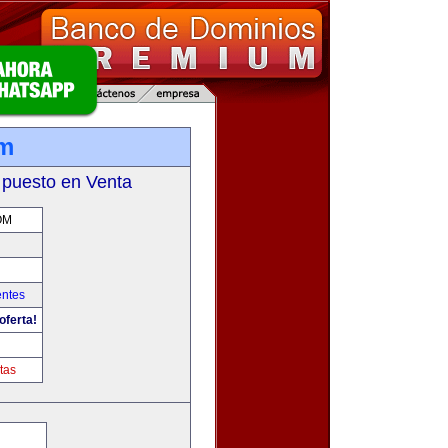
om
 puesto en Venta
OM
entes
oferta!
m
tas